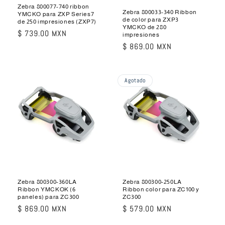
Zebra 800077-740 ribbon
Zebra 800033-340 Ribbon
YMCKO para ZXP Series7
de color para ZXP3
de 250 impresiones (ZXP7)
YMCKO de 280
Precio
$ 739.00 MXN
impresiones
habitual
Precio
$ 869.00 MXN
habitual
Agotado
Zebra 800300-360LA
Zebra 800300-250LA
Ribbon YMCKOK (6
Ribbon color para ZC100 y
paneles) para ZC300
ZC300
Precio
$ 869.00 MXN
Precio
$ 579.00 MXN
habitual
habitual