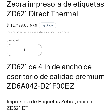
Zebra impresora de etiquetas
ZD621 Direct Thermal
Precio
$ 11,799.00 MXN
Agotado
habitual
Los
gastos de envío
se calculan en la pantalla de pago.
Cantidad
Reducir
Aumentar
cantidad
cantidad
para
para
ZD621 de 4 in de ancho de
Zebra
Zebra
impresora
impresora
escritorio de calidad prémium
de
de
etiquetas
etiquetas
ZD6A042-D21F00EZ
ZD621
ZD621
Direct
Direct
Thermal
Thermal
Impresora de Etiquetas Zebra, modelo
ZD621 DT