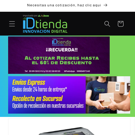
Ir
Necesitas una cotización, haz clic aqui
directamente
al contenido
Carrito
Ir
directamente
a la
información
del producto