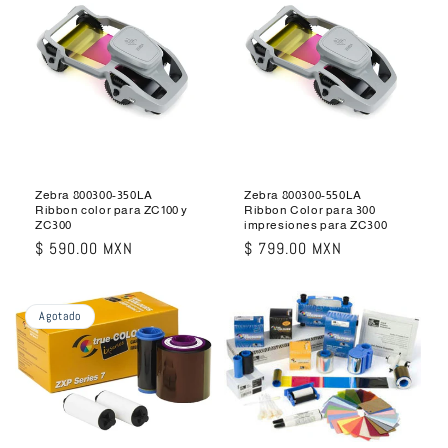
Zebra 800300-350LA
Zebra 800300-550LA
Ribbon color para ZC100 y
Ribbon Color para 300
ZC300
impresiones para ZC300
Precio
$ 590.00 MXN
Precio
$ 799.00 MXN
habitual
habitual
Agotado