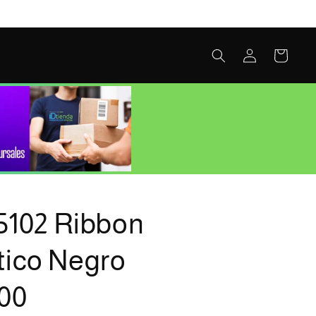
Iniciar
Carrito
sesión
5102 Ribbon
ico Negro
00