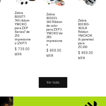
Zebra
Zebra
800077-
800033-
Zebra
740 ribbon
340 Ribbon
800300-
YMCKO
de color
360LA
para ZXP
para ZXP3
Ribbon
Series7 de
YMCKO de
YMCKOK
250
280
(6 paneles)
impresione
impresione
para
s (ZXP7)
s
ZC300
Precio
$ 739.00
Precio
$ 869.00
Precio
$ 869.00
habitual
MXN
habitual
MXN
habitual
MXN
Ver todo