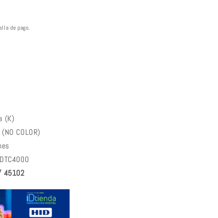
alla de pago.
a (K)
o (NO COLOR)
ico
nes
a DTC4000
/ 45102