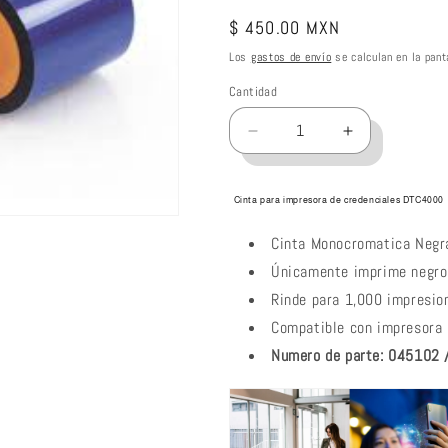
Precio
$ 450.00 MXN
habitual
Los
gastos de envío
se calculan en la pant
Cantidad
Reducir
Aumentar
cantidad
cantidad
para
para
HID
HID
Cinta para impresora de credenciales DTC4000
Fargo
Fargo
Cinta Monocromatica Negr
45102
45102
Ribbon
Ribbon
Únicamente imprime negr
monocromatico
monocromat
Rinde para 1,000 impresio
Negro
Negro
Compatible con impresor
para
para
DTC4000
DTC4000
Numero de parte: 045102 