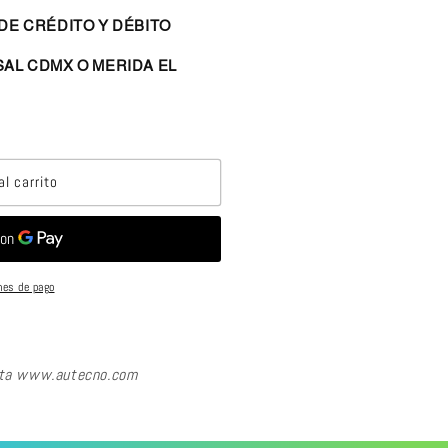
DE CRÉDITO Y DÉBITO
AL CDMX O MERIDA EL
al carrito
nes de pago
sita www.autecno.com