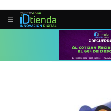
Ir
directamente
al contenido
Ir
directamente
a la
información
del producto