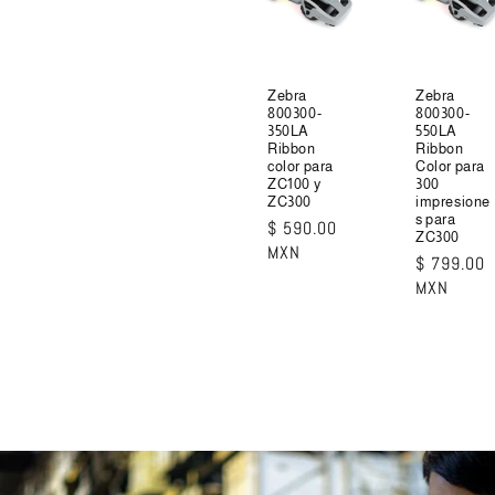
Zebra
Zebra
800300-
800300-
350LA
550LA
Ribbon
Ribbon
color para
Color para
ZC100 y
300
ZC300
impresione
s para
Precio
$ 590.00
ZC300
habitual
MXN
Precio
$ 799.00
habitual
MXN