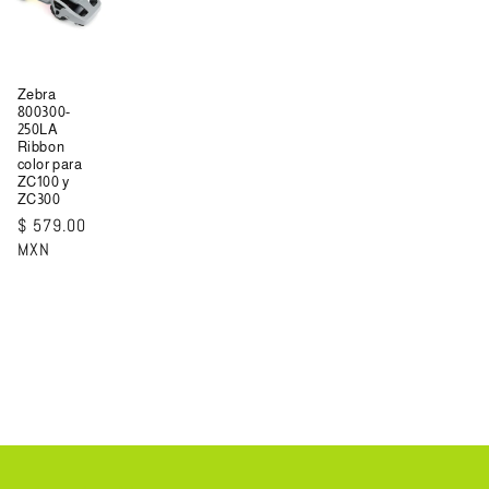
Zebra
800300-
250LA
Ribbon
color para
ZC100 y
ZC300
Precio
$ 579.00
habitual
MXN