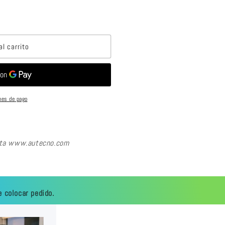
al carrito
nes de pago
sita www.autecno.com
 colocar pedido.