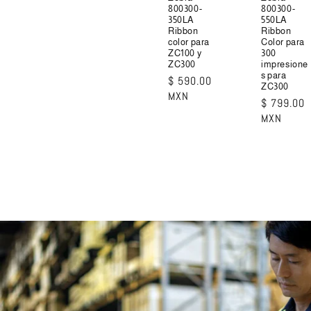
800300-
800300-
350LA
550LA
Ribbon
Ribbon
color para
Color para
ZC100 y
300
ZC300
impresione
s para
Precio
$ 590.00
ZC300
habitual
MXN
Precio
$ 799.00
habitual
MXN