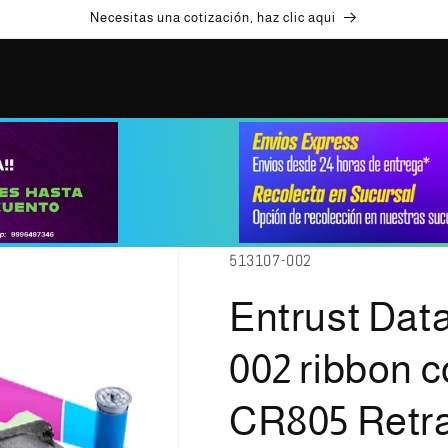
Necesitas una cotización, haz clic aqui
SKU:
513107-002
Entrust Data
002 ribbon c
CR805 Retr