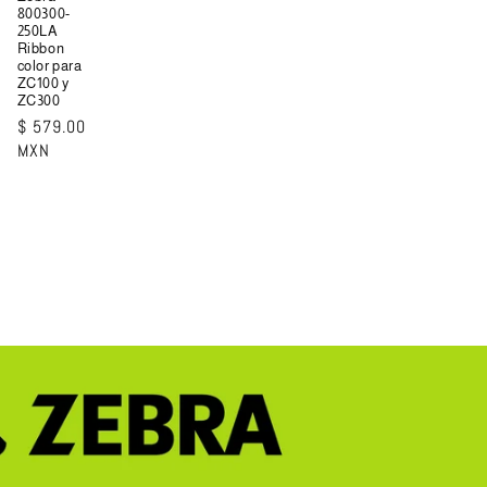
800300-
250LA
Ribbon
color para
ZC100 y
ZC300
Precio
$ 579.00
habitual
MXN