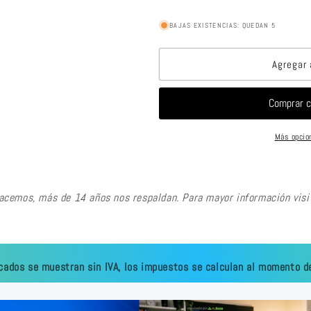
BAJAS EXISTENCIAS: QUEDAN 5
Agregar 
Más opcio
hacemos, más de 14 años nos respaldan. Para mayor información vi
cados se muestran sin IVA, los impuestos se calculan al momento de