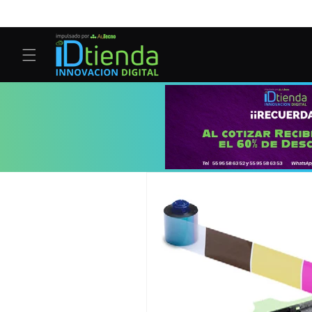
Ir
directamente
al contenido
Ir
directamente
a la
información
del producto