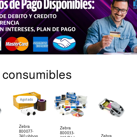
s consumibles
Agotado
Zebra
Zebra
800077-
800033-
Zebra
740 ribbon