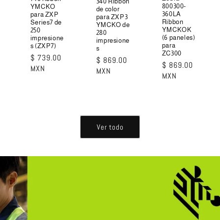
340 Ribbon
800300-
YMCKO
de color
360LA
para ZXP
para ZXP3
Ribbon
Series7 de
YMCKO de
YMCKOK
250
280
(6 paneles)
impresione
impresione
para
s (ZXP7)
s
ZC300
Precio
$ 739.00
Precio
$ 869.00
Precio
$ 869.00
habitual
MXN
habitual
MXN
habitual
MXN
Ver todo