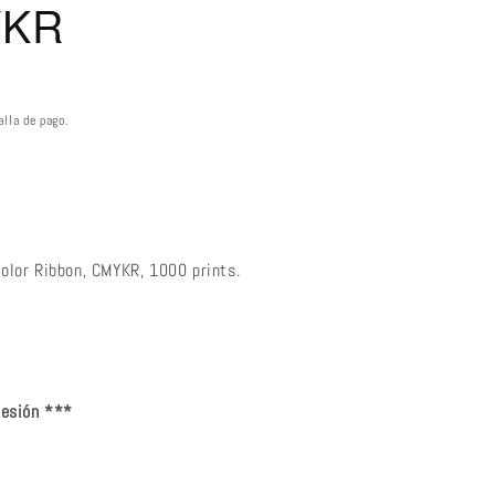
YKR
alla de pago.
lor Ribbon, CMYKR, 1000 prints.
resión ***