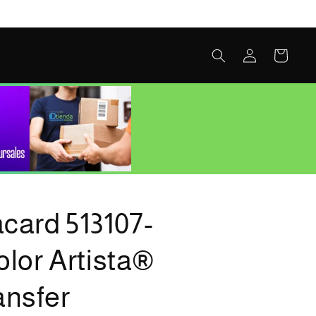
Iniciar
Carrito
sesión
card 513107-
olor Artista®
ansfer