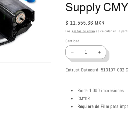
Supply CM
Precio
$ 11,555.66 MXN
habitual
Los
gastos de envío
se calculan en la pant
Cantidad
Reducir
Aumentar
cantidad
cantidad
para
para
Entrust Datacard 513107-002 Co
Entrust
Entrust
Datacard
Datacard
513107-
513107-
Rinde 1,000 impresiones
002
002
ribbon
ribbon
CMYKR
color
color
Requiere de Film para imp
Artista®
Artista®
CR805
CR805
Retransfer
Retransfer
Supply
Supply