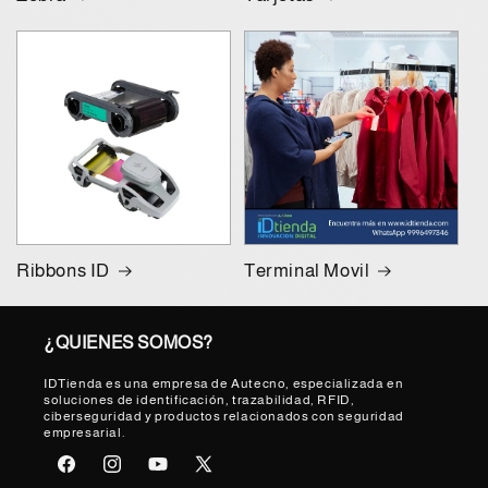
Ribbons ID
Terminal Movil
¿QUIENES SOMOS?
IDTienda es una empresa de Autecno, especializada en
soluciones de identificación, trazabilidad, RFID,
ciberseguridad y productos relacionados con seguridad
empresarial.
Facebook
Instagram
YouTube
X