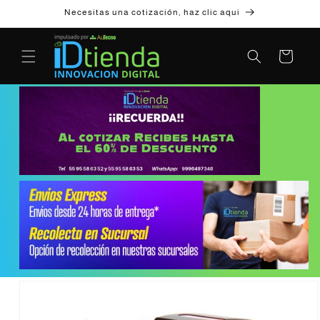
Ir
Necesitas una cotización, haz clic aqui
directamente
al contenido
Carrito
Ir
directamente
a la
información
del producto