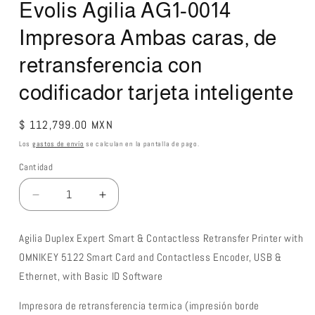
Evolis Agilia AG1-0014
Impresora Ambas caras, de
retransferencia con
codificador tarjeta inteligente
Precio
$ 112,799.00 MXN
habitual
Los
gastos de envío
se calculan en la pantalla de pago.
Cantidad
Reducir
Aumentar
cantidad
cantidad
para
para
Agilia Duplex Expert Smart & Contactless Retransfer Printer with
Evolis
Evolis
OMNIKEY 5122 Smart Card and Contactless Encoder, USB &
Agilia
Agilia
AG1-
AG1-
Ethernet, with Basic ID Software
0014
0014
Impresora
Impresora
Impresora de retransferencia termica (impresión borde