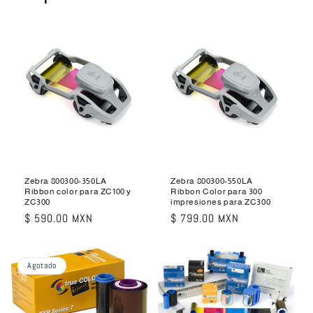
Zebra 800300-350LA
Zebra 800300-550LA
Ribbon color para ZC100 y
Ribbon Color para 300
ZC300
impresiones para ZC300
Precio
$ 590.00 MXN
Precio
$ 799.00 MXN
habitual
habitual
Agotado