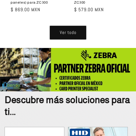
paneles) para ZC300
ZC300
Precio
$ 869.00 MXN
Precio
$ 579.00 MXN
habitual
habitual
Ver todo
Descubre más soluciones para
ti...