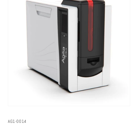
SKU:
AG1-0014