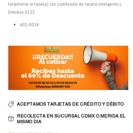
Ambas
Ambas
totalmente la tarjeta) con codificador de tarjeta inteligente y
caras,
caras,
Omnikey 5122
de
de
retransferencia
retransferencia
AG1-0014
con
con
codificador
codificador
tarjeta
tarjeta
inteligente
inteligente
ACEPTAMOS TARJETAS DE CRÉDITO Y DÉBITO
RECOLECTA EN SUCURSAL CDMX O MERIDA EL
MISMO DIA