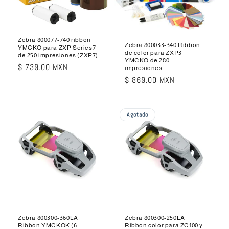
Zebra 800077-740 ribbon
Zebra 800033-340 Ribbon
YMCKO para ZXP Series7
de color para ZXP3
de 250 impresiones (ZXP7)
YMCKO de 280
Precio
$ 739.00 MXN
impresiones
habitual
Precio
$ 869.00 MXN
habitual
Agotado
Zebra 800300-360LA
Zebra 800300-250LA
Ribbon YMCKOK (6
Ribbon color para ZC100 y