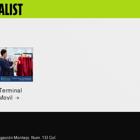
Terminal
Movil
ongación Montejo. Num. 133 Col.