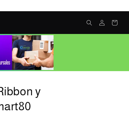
Iniciar
Carrito
sesión
Ribbon y
mart80