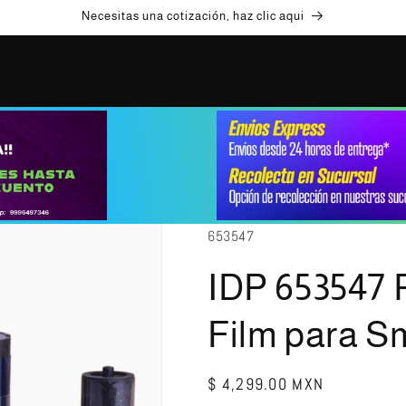
Necesitas una cotización, haz clic aqui
SKU:
653547
IDP 653547 
Film para S
Precio
$ 4,299.00 MXN