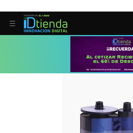
Ir
directamente
al contenido
Ir
directamente
a la
información
del producto