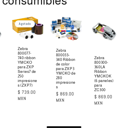
s consumibles
Agotado
Zebra
Zebra
800077-
800033-
Zebra
740 ribbon
340 Ribbon
800300-
YMCKO
de color
360LA
para ZXP
para ZXP3
Ribbon
Series7 de
YMCKO de
YMCKOK
250
280
(6 paneles)
impresione
impresione
para
s (ZXP7)
s
ZC300
Precio
$ 739.00
Precio
$ 869.00
Precio
$ 869.00
habitual
MXN
habitual
MXN
habitual
MXN