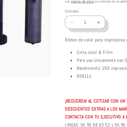
habitual
Los
gastos de envío
se calculan en la pant
Cantidad
Reducir
Aumentar
cantidad
cantidad
para
para
Ribbon de color para impresoras
IDP
IDP
653547
653547
Cinta color & Fillm
Ribbon
Ribbon
Para uso únicamente con 
y
y
Film
Film
Rendimiento: 250 impresi
para
para
659111
Smart80
Smart80
¡RECUERDA! AL COTIZAR CON UN 
DESCUENTOS EXTRAS A LOS MARC
CONTACTA CON TU EJECUTIVO A 
LINEAS: 55 95 58 63 52 y 55 95