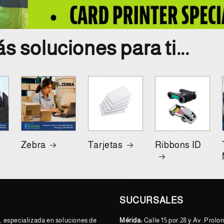
 soluciones para ti...
Zebra
Tarjetas
Ribbons ID
SUCURSALES
 especializada en soluciones de
Mérida:
Calle 15 por 28 y Av. Prol