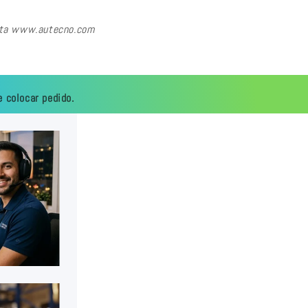
sita www.autecno.com
 colocar pedido.