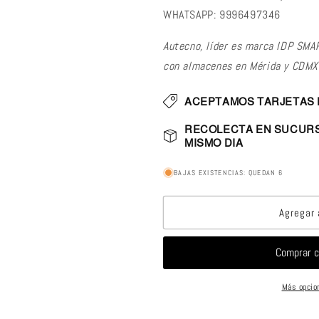
WHATSAPP: 9996497346
Autecno, líder es marca IDP SMA
con almacenes en Mérida y CDMX
ACEPTAMOS TARJETAS 
RECOLECTA EN SUCURS
MISMO DIA
BAJAS EXISTENCIAS: QUEDAN 6
Agregar 
Más opcio