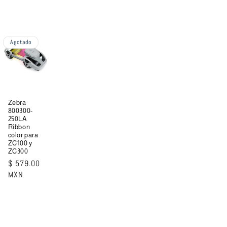
Agotado
Zebra
800300-
250LA
Ribbon
color para
ZC100 y
ZC300
Precio
$ 579.00
habitual
MXN