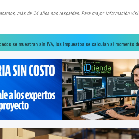
hacemos, más de 14 años nos respaldan. Para mayor información vi
cados se muestran sin IVA, los impuestos se calculan al momento de