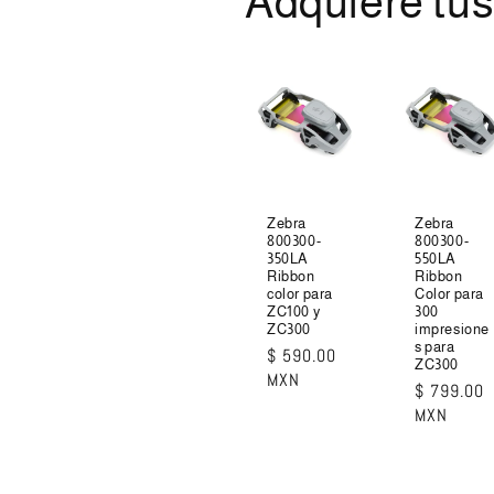
Adquiere tu
Zebra
Zebra
800300-
800300-
350LA
550LA
Ribbon
Ribbon
color para
Color para
ZC100 y
300
ZC300
impresione
s para
Precio
$ 590.00
ZC300
habitual
MXN
Precio
$ 799.00
habitual
MXN