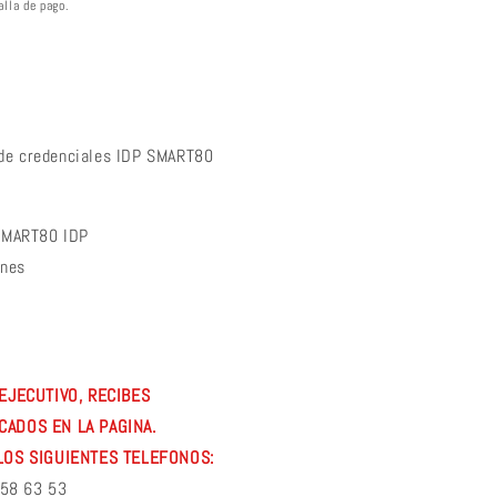
alla de pago.
 de credenciales IDP SMART80
SMART80 IDP
ones
EJECUTIVO, RECIBES
ADOS EN LA PAGINA.
LOS SIGUIENTES TELEFONOS:
 58 63 53